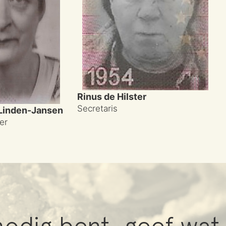
Rinus de Hilster
Secretaris
 Linden-Jansen
er
odig bent, geef wat 