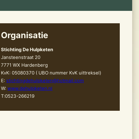
Organisatie
Stichting De Hulpketen
Jansteenstraat 20
7771 WX Hardenberg
KvK: 05080370 ( UBO nummer KvK uittreksel)
E:
stichtingdehulpketen@hotmail.com
W:
www.dehulpketen.nl
T:0523-266219